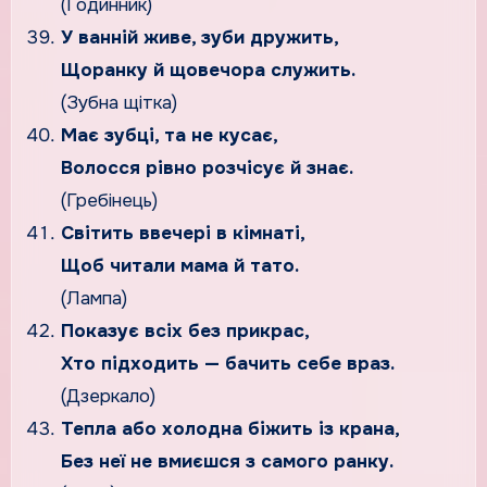
(Годинник)
У ванній живе, зуби дружить,
Щоранку й щовечора служить.
(Зубна щітка)
Має зубці, та не кусає,
Волосся рівно розчісує й знає.
(Гребінець)
Світить ввечері в кімнаті,
Щоб читали мама й тато.
(Лампа)
Показує всіх без прикрас,
Хто підходить — бачить себе враз.
(Дзеркало)
Тепла або холодна біжить із крана,
Без неї не вмиєшся з самого ранку.