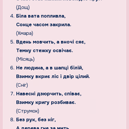
(Дощ)
Біла вата попливла,
Сонце часом закрила.
(Хмара)
Вдень мовчить, а вночі сяє,
Темну стежку освічає.
(Місяць)
Не людина, а в шапці білій,
Взимку вкриє ліс і двір цілий.
(Сніг)
Навесні дзюрчить, співає,
Взимку кригу розбиває.
(Струмок)
Без рук, без ніг,
А дерева гне за мить.