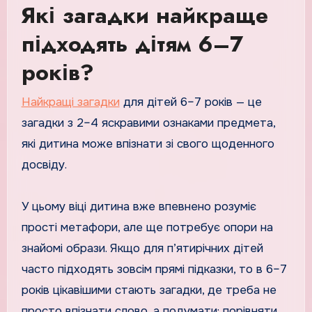
Які загадки найкраще
підходять дітям 6–7
років?
Найкращі загадки
для дітей 6–7 років — це
загадки з 2–4 яскравими ознаками предмета,
які дитина може впізнати зі свого щоденного
досвіду.
У цьому віці дитина вже впевнено розуміє
прості метафори, але ще потребує опори на
знайомі образи. Якщо для п’ятирічних дітей
часто підходять зовсім прямі підказки, то в 6–7
років цікавішими стають загадки, де треба не
просто впізнати слово, а подумати: порівняти