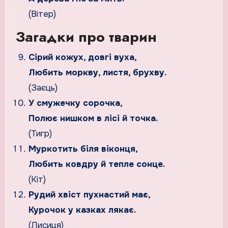
(Вітер)
Загадки про тварин
Сірий кожух, довгі вуха,
Любить моркву, листя, брухву.
(Заєць)
У смужечку сорочка,
Полює нишком в лісі й точка.
(Тигр)
Муркотить біля віконця,
Любить ковдру й тепле сонце.
(Кіт)
Рудий хвіст пухнастий має,
Курочок у казках лякає.
(Лисиця)