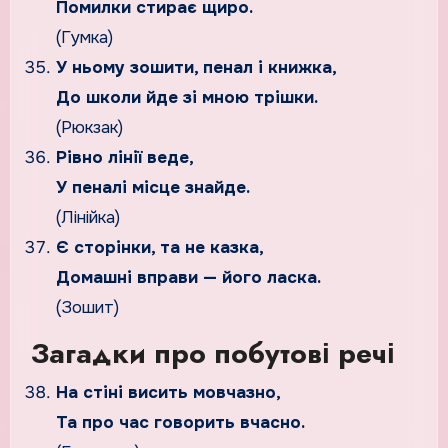
Помилки стирає щиро.
(Гумка)
У ньому зошити, пенал і книжка,
До школи йде зі мною трішки.
(Рюкзак)
Рівно лінії веде,
У пеналі місце знайде.
(Лінійка)
Є сторінки, та не казка,
Домашні вправи — його ласка.
(Зошит)
Загадки про побутові речі
На стіні висить мовчазно,
Та про час говорить вчасно.