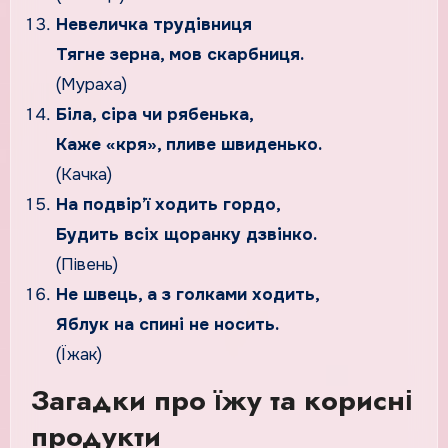
Невеличка трудівниця
Тягне зерна, мов скарбниця.
(Мураха)
Біла, сіра чи рябенька,
Каже «кря», пливе швиденько.
(Качка)
На подвір’ї ходить гордо,
Будить всіх щоранку дзвінко.
(Півень)
Не швець, а з голками ходить,
Яблук на спині не носить.
(Їжак)
Загадки про їжу та корисні
продукти