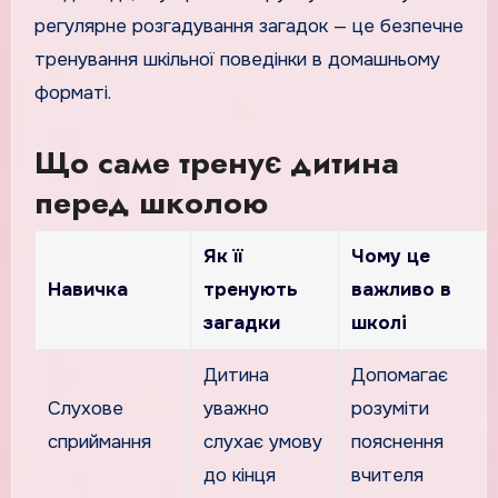
регулярне розгадування загадок — це безпечне
тренування шкільної поведінки в домашньому
форматі.
Що саме тренує дитина
перед школою
Як її
Чому це
Навичка
тренують
важливо в
загадки
школі
Дитина
Допомагає
Слухове
уважно
розуміти
сприймання
слухає умову
пояснення
до кінця
вчителя