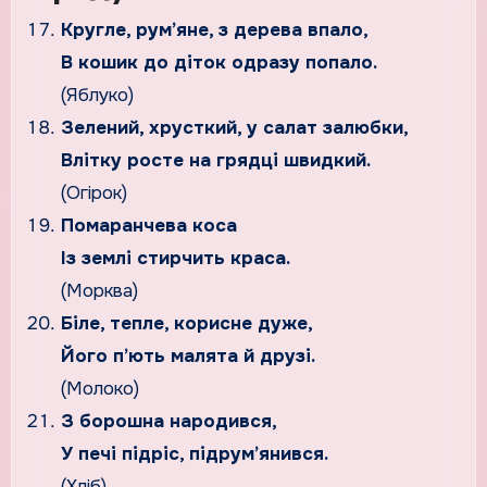
Кругле, рум’яне, з дерева впало,
В кошик до діток одразу попало.
(Яблуко)
Зелений, хрусткий, у салат залюбки,
Влітку росте на грядці швидкий.
(Огірок)
Помаранчева коса
Із землі стирчить краса.
(Морква)
Біле, тепле, корисне дуже,
Його п’ють малята й друзі.
(Молоко)
З борошна народився,
У печі підріс, підрум’янився.
(Хліб)