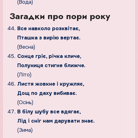
(Вода)
Загадки про пори року
Все навколо розквітає,
Пташка з вирію вертає.
(Весна)
Сонце гріє, річка кличе,
Полуниця стигне ближче.
(Літо)
Листя жовкне і кружляє,
Дощ по даху вибиває.
(Осінь)
В білу шубу все вдягає,
Лід і сніг нам дарувати знає.
(Зима)