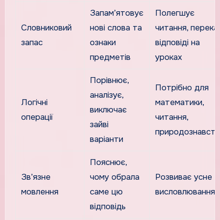
Запам’ятовує
Полегшує
Словниковий
нові слова та
читання, переказ
запас
ознаки
відповіді на
предметів
уроках
Порівнює,
Потрібно для
аналізує,
Логічні
математики,
виключає
операції
читання,
зайві
природознавств
варіанти
Пояснює,
Зв’язне
чому обрала
Розвиває усне
мовлення
саме цю
висловлювання
відповідь