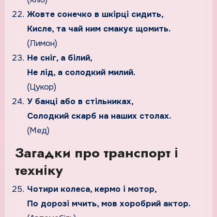
Жовте сонечко в шкірці сидить,
Кисле, та чай ним смакує щомить.
(Лимон)
Не сніг, а білий,
Не лід, а солодкий милий.
(Цукор)
У банці або в стільниках,
Солодкий скарб на наших столах.
(Мед)
Загадки про транспорт і
техніку
Чотири колеса, кермо і мотор,
По дорозі мчить, мов хоробрий актор.