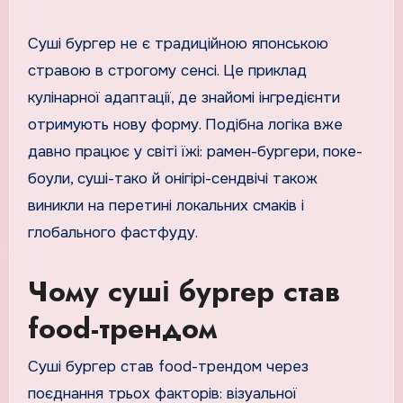
Суші бургер не є традиційною японською
стравою в строгому сенсі. Це приклад
кулінарної адаптації, де знайомі інгредієнти
отримують нову форму. Подібна логіка вже
давно працює у світі їжі: рамен-бургери, поке-
боули, суші-тако й онігірі-сендвічі також
виникли на перетині локальних смаків і
глобального фастфуду.
Чому суші бургер став
food-трендом
Суші бургер став food-трендом через
поєднання трьох факторів: візуальної