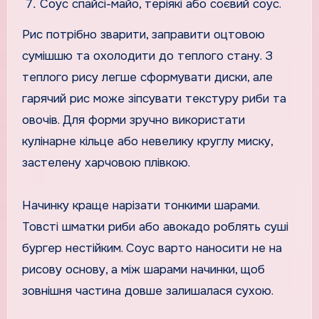
Соус спайсі-майо, теріякі або соєвий соус.
Рис потрібно зварити, заправити оцтовою
сумішшю та охолодити до теплого стану. З
теплого рису легше сформувати диски, але
гарячий рис може зіпсувати текстуру риби та
овочів. Для форми зручно використати
кулінарне кільце або невелику круглу миску,
застелену харчовою плівкою.
Начинку краще нарізати тонкими шарами.
Товсті шматки риби або авокадо роблять суші
бургер нестійким. Соус варто наносити не на
рисову основу, а між шарами начинки, щоб
зовнішня частина довше залишалася сухою.