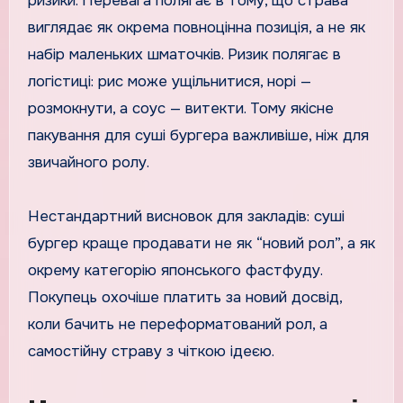
ризики. Перевага полягає в тому, що страва
виглядає як окрема повноцінна позиція, а не як
набір маленьких шматочків. Ризик полягає в
логістиці: рис може ущільнитися, норі —
розмокнути, а соус — витекти. Тому якісне
пакування для суші бургера важливіше, ніж для
звичайного ролу.
Нестандартний висновок для закладів: суші
бургер краще продавати не як “новий рол”, а як
окрему категорію японського фастфуду.
Покупець охочіше платить за новий досвід,
коли бачить не переформатований рол, а
самостійну страву з чіткою ідеєю.