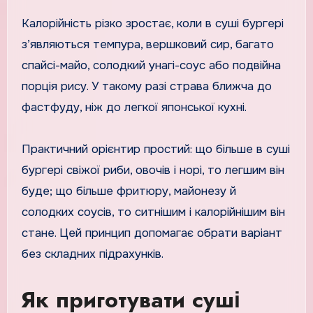
Калорійність різко зростає, коли в суші бургері
з’являються темпура, вершковий сир, багато
спайсі-майо, солодкий унагі-соус або подвійна
порція рису. У такому разі страва ближча до
фастфуду, ніж до легкої японської кухні.
Практичний орієнтир простий: що більше в суші
бургері свіжої риби, овочів і норі, то легшим він
буде; що більше фритюру, майонезу й
солодких соусів, то ситнішим і калорійнішим він
стане. Цей принцип допомагає обрати варіант
без складних підрахунків.
Як приготувати суші