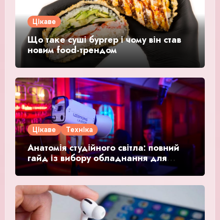
Цікаве
Що таке суші бургер і чому він став
новим food-трендом
Цікаве
Техніка
Анатомія студійного світла: повний
гайд із вибору обладнання для
відео та фото