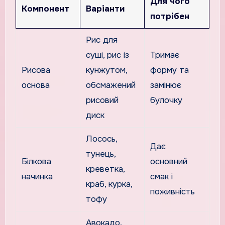
Для чого
Компонент
Варіанти
потрібен
Рис для
суші, рис із
Тримає
Рисова
кунжутом,
форму та
основа
обсмажений
замінює
рисовий
булочку
диск
Лосось,
Дає
тунець,
Білкова
основний
креветка,
начинка
смак і
краб, курка,
поживність
тофу
Авокадо,