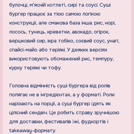
булочці, м’ясній котлеті, сирі та соусі. Суші
бургер працює за тією самою логікою
конструкції, але смакова база інша: рис, норі,
лосось, тунець, креветки, авокадо, огірок,
вершковий сир, ікра тобіко, соєвий соус, унагі,
спайсі-майо або теріякі. У деяких версіях
використовують обсмажений рис, темпуру,
курку теріякі чи тофу.
Головна відмінність суші бургера від ролів
полягає не в інгредієнтах, а у форматі. Роли
нарізають на порції, а суші бургер їдять як
цілісний сендвіч. Це робить страву зручнішою
для доставки, фестивалів їжі, фудкортів і
takeaway-формату.