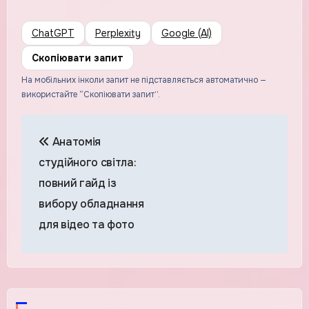
ChatGPT
Perplexity
Google (AI)
Скопіювати запит
На мобільних інколи запит не підставляється автоматично —
використайте “Скопіювати запит”.
Навігація
Анатомія
записів
студійного світла:
повний гайд із
вибору обладнання
для відео та фото