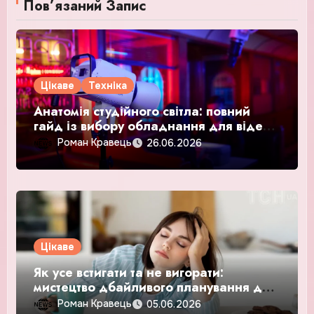
Пов’язаний Запис
Цікаве
Техніка
Анатомія студійного світла: повний
гайд із вибору обладнання для відео
та фото
Роман Кравець
26.06.2026
Цікаве
Як усе встигати та не вигорати:
мистецтво дбайливого планування для
сучасних мам
Роман Кравець
05.06.2026