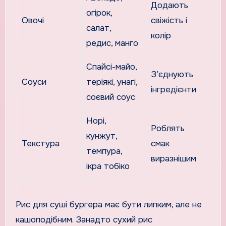
Додають
огірок,
Овочі
свіжість і
салат,
колір
редис, манго
Спайсі-майо,
З’єднують
Соуси
теріякі, унагі,
інгредієнти
соєвий соус
Норі,
Роблять
кунжут,
Текстура
смак
темпура,
виразнішим
ікра тобіко
Рис для суші бургера має бути липким, але не
кашоподібним. Занадто сухий рис