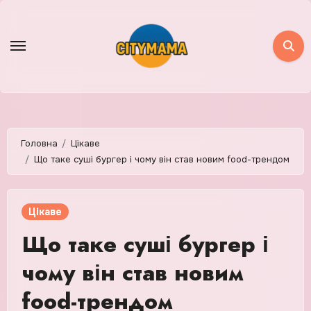
Skip
to
content
Головна
Цікаве
Що таке суші бургер і чому він став новим food-трендом
Цікаве
Що таке суші бургер і
чому він став новим
food-трендом