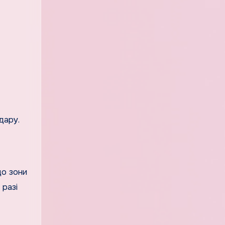
дару.
до зони
 разі