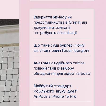
Відкриття бізнесу чи
представництва в Єгипті: які
документи компанії
потребують легалізації
Що таке суші бургер і чому
він став новим food-трендом
Анатомія студійного світла:
повний гайд із вибору
обладнання для відео та фото
Майбутній стандарт
мобільного звуку: дует
AirPods з iPhone 18 Pro