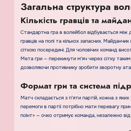
Загальна структура вол
Кількість гравців та майда
Стандартна гра в волейбол відбувається між 
гравців на полі та кількох запасних. Майданчи
сіткою посередині. Для чоловічих команд висот
Мета гри — перекинути м’яч через сітку таким
дозволяючи противнику зробити зворотну ата
Формат гри та система під
Матч складається з п’яти партій, кожна з яких г
перемоги в партії потрібно мати перевагу при
поінт» — очко отримує команда, незалежно від 