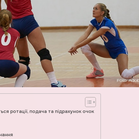
ься ротації, подача та підрахунок очок
онання