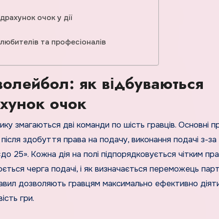
ідрахунок очок у дії
 любителів та професіоналів
волейбол: як відбуваються
ахунок очок
після здобуття права на подачу, виконання подачі з-за
 «до 25». Кожна дія на полі підпорядковується чітким пр
юється черга подачі, і як визначається переможець парті
равил дозволяють гравцям максимально ефективно діят
ість гри.