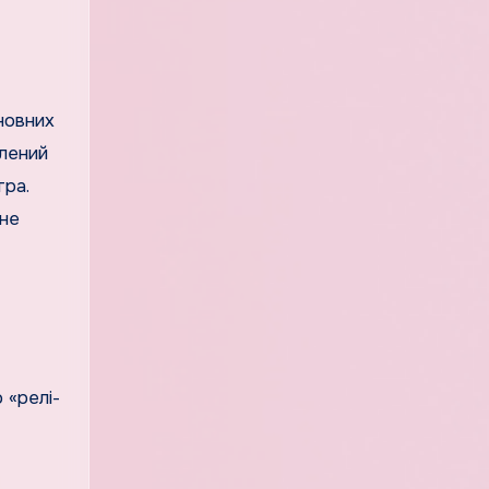
новних
ілений
тра.
 не
 «релі-