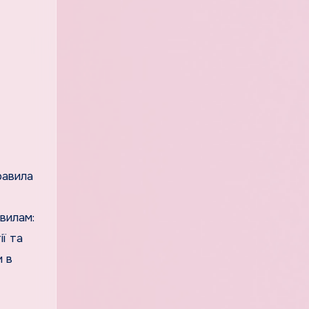
авилам:
ї та
и в