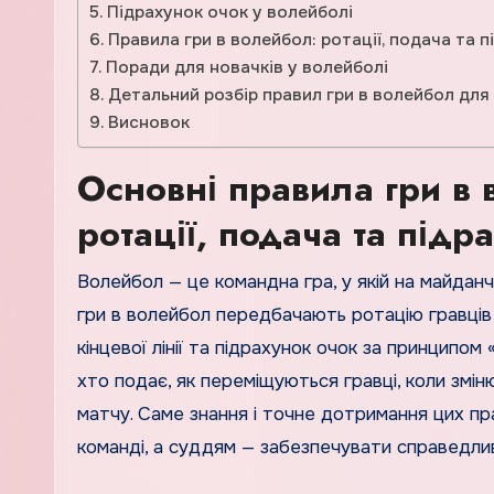
Підрахунок очок у волейболі
Правила гри в волейбол: ротації, подача та п
Поради для новачків у волейболі
Детальний розбір правил гри в волейбол для
Висновок
Основні правила гри в 
ротації, подача та підр
Волейбол — це командна гра, у якій на майданчику змагаються дві команди по шість гравців. Основні правила
гри в волейбол передбачають ротацію гравців 
кінцевої лінії та підрахунок очок за принципом
хто подає, як переміщуються гравці, коли змін
матчу. Саме знання і точне дотримання цих п
команді, а суддям — забезпечувати справедлив