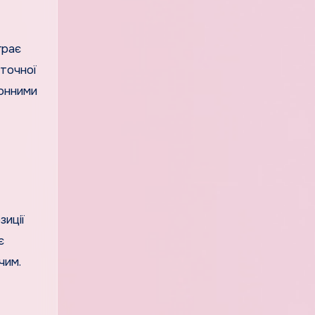
грає
 точної
ронними
зиції
є
чим.