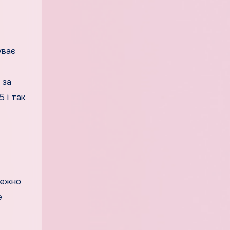
уває
 за
 і так
лежно
е