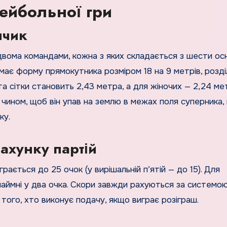
ейбольної гри
нчик
двома командами, кожна з яких складається з шести ос
к має форму прямокутника розміром 18 на 9 метрів, розд
а сітки становить 2,43 метра, а для жіночих — 2,24 ме
 чином, щоб він упав на землю в межах поля суперника,
ку.
рахунку партій
рається до 25 очок (у вирішальній п’ятій — до 15). Для
наймні у два очка. Скори завжди рахуються за системою
того, хто виконує подачу, якщо виграє розіграш.