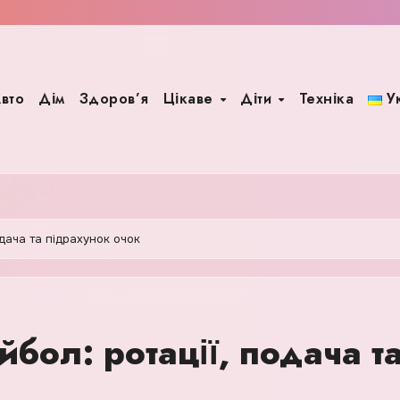
вто
Дім
Здоров’я
Цікаве
Діти
Техніка
У
одача та підрахунок очок
бол: ротації, подача т