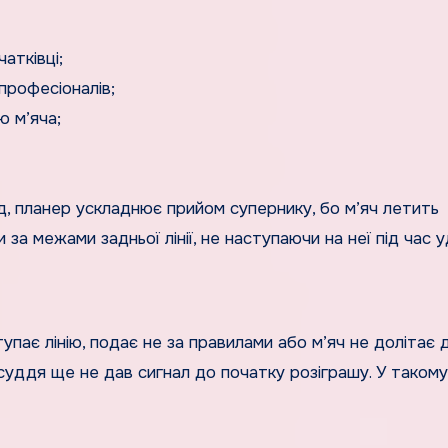
атківці;
професіоналів;
ю м’яча;
д, планер ускладнює прийом супернику, бо м’яч летить
а межами задньої лінії, не наступаючи на неї під час у
ає лінію, подає не за правилами або м’яч не долітає 
уддя ще не дав сигнал до початку розіграшу. У такому