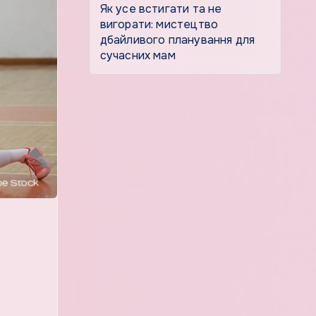
Як усе встигати та не
вигорати: мистецтво
дбайливого планування для
сучасних мам