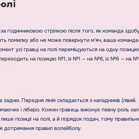
болі
 за годинниковою стрілкою після того, як команда здоб
ить помилку або не може повернути м’яч, ваша команда
мент усі гравці на полі переміщуються на одну позицію
переходить на позицію №1, із №1 — на №6, із №6 — на №5
а задню. Передня лінія складається з нападників (лівий,
иймаючих і ліберо. Кожен гравець виконує певну роль за
е лише позиції на полі, а й порядок подач, тому правильн
я дотримання правил волейболу.