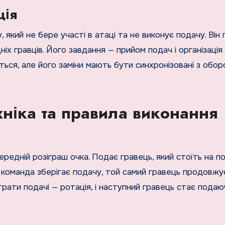
ція
який не бере участі в атаці та не виконує подачу. Він 
адніх гравців. Його завдання — прийом подач і організація
ється, але його заміни мають бути синхронізовані з обо
хніка та правила виконання
редній розіграш очка. Подає гравець, який стоїть на по
 команда зберігає подачу, той самий гравець продовжу
трати подачі — ротація, і наступний гравець стає подаю