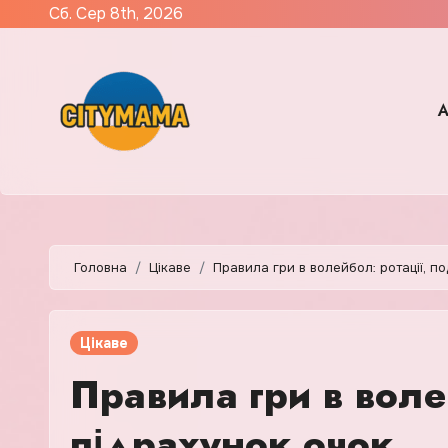
Skip
Сб. Сер 8th, 2026
to
content
А
Головна
Цікаве
Правила гри в волейбол: ротації, п
Цікаве
Правила гри в волей
підрахунок очок