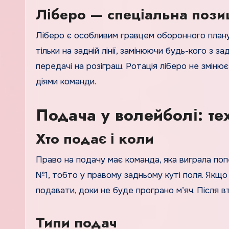
Ліберо — спеціальна пози
Ліберо є особливим гравцем оборонного плану, 
тільки на задній лінії, замінюючи будь-кого з з
передачі на розіграш. Ротація ліберо не зміню
діями команди.
Подача у волейболі: те
Хто подає і коли
Право на подачу має команда, яка виграла попе
№1, тобто у правому задньому куті поля. Якщо
подавати, доки не буде програно м’яч. Після в
Типи подач