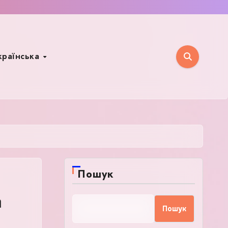
країнська
Пошук
а
Пошук