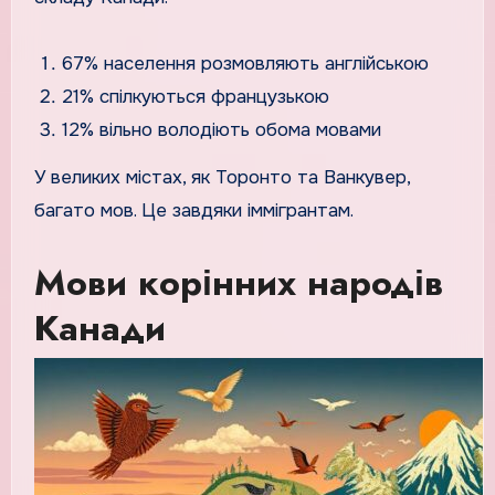
67% населення розмовляють англійською
21% спілкуються французькою
12% вільно володіють обома мовами
У великих містах, як Торонто та Ванкувер,
багато мов. Це завдяки іммігрантам.
Мови корінних народів
Канади