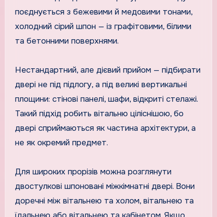
поєднується з бежевими й медовими тонами,
холодний сірий шпон — із графітовими, білими
та бетонними поверхнями.
Нестандартний, але дієвий прийом — підбирати
двері не під підлогу, а під великі вертикальні
площини: стінові панелі, шафи, відкриті стелажі.
Такий підхід робить вітальню ціліснішою, бо
двері сприймаються як частина архітектури, а
не як окремий предмет.
Для широких прорізів можна розглянути
двостулкові шпоновані міжкімнатні двері. Вони
доречні між вітальнею та холом, вітальнею та
їдальнею або вітальнею та кабінетом. Якщо