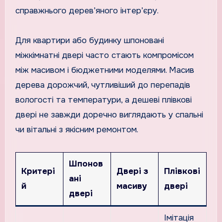
справжнього дерев’яного інтер’єру.
Для квартири або будинку шпоновані
міжкімнатні двері часто стають компромісом
між масивом і бюджетними моделями. Масив
дерева дорожчий, чутливіший до перепадів
вологості та температури, а дешеві плівкові
двері не завжди доречно виглядають у спальні
чи вітальні з якісним ремонтом.
Шпонов
Критері
Двері з
Плівкові
ані
й
масиву
двері
двері
Імітація