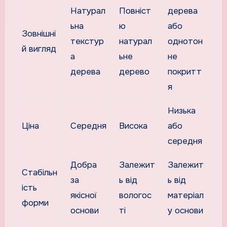
Натурал
Повніст
дерева
ьна
ю
або
Зовнішні
текстур
натурал
однотон
й вигляд
а
ьне
не
дерева
дерево
покритт
я
Низька
Ціна
Середня
Висока
або
середня
Добра
Залежит
Залежит
Стабільн
за
ь від
ь від
ість
якісної
вологос
матеріал
форми
основи
ті
у основи