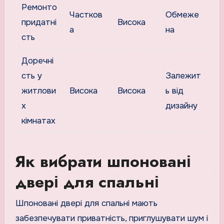
Ремонто
Частков
Обмеже
придатні
Висока
а
на
сть
Доречні
сть у
Залежит
житлови
Висока
Висока
ь від
х
дизайну
кімнатах
Як вибрати шпоновані
двері для спальні
Шпоновані двері для спальні мають
забезпечувати приватність, приглушувати шум і