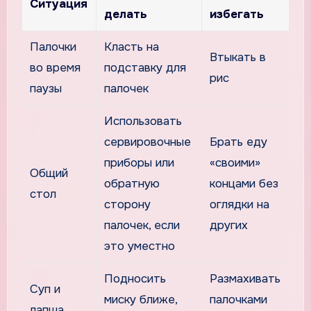
Ситуация
делать
избегать
Палочки
Класть на
Втыкать в
во время
подставку для
рис
паузы
палочек
Использовать
сервировочные
Брать еду
приборы или
«своими»
Общий
обратную
концами без
стол
сторону
оглядки на
палочек, если
других
это уместно
Подносить
Размахивать
Суп и
миску ближе,
палочками
лапша